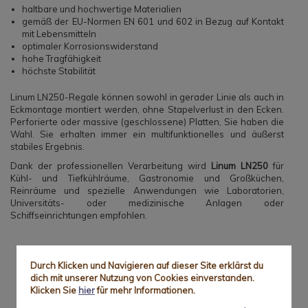
haltbare und hochwertige Materialien
gemäß der EU-Normen EN 601 und 602 in Bezug auf Kontakt
mit Lebensmitteln
optimaler Korrosionswiderstand
hohe Tragfähigkeit
höchste Stabilität
Linum LN250-Regale können sowohl in gerader Linie als auch in
Eckmontage montiert werden, ohne Stapelverlust in den Ecken.
Perforierte oder massive (geschlossene) Platten, Sie haben die
Wahl. Sie erhalten immer ein multifunktionelles und äußerst
stabiles Ergebnis.
Dank der professionellen Verarbeitung wird
Linum LN250
für
Kühl- und Tiefkühlräume, Gastronomie und Großküchen,
Reinräume und spezielle Anwendungen wie Laboratorien,
Universitäts- oder medizinische Anlagen oder
Schiffseinrichtungen empfohlen.
Durch Klicken und Navigieren auf dieser Site erklärst du
IHRE VORTEILE
dich mit unserer Nutzung von Cookies einverstanden.
Klicken Sie
hier
für mehr Informationen.
Preisoptimiertes System