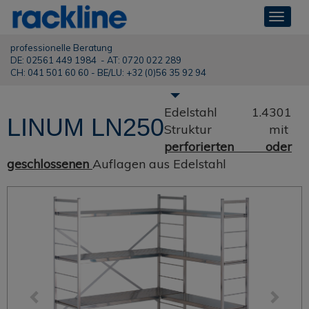
Toggle
navigat
professionelle Beratung
DE: 02561 449 1984 - AT: 0720 022 289
CH: 041 501 60 60 - BE/LU: +32 (0)56 35 92 94
Edelstahl 1.4301
LINUM LN250
Struktur mit
perforierten oder
geschlossenen
Auflagen aus Edelstahl
Previous
Next