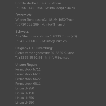
Parallelstraße 10, 48683 Ahaus
T: 02561 449 1984 - M:
info-de@linum.eu
Österreich:
Wiener Bundesstraße 181/9, 4050 Traun
T: 0720 022 289 - M:
info@linum.at
Schweiz:
Alte Steinhauserstraße 1, 6330 Cham (ZG)
T: 041 501 60 60 - M:
info@linum.ch
Belgien / G.H. Luxemburg:
Pieter Verhaeghestraat 20, 8520 Kuurne
T: +32 56 35 92 94 - M:
info@linum.eu
Unsere Regale
Fermostock 5711
Fermostock 6611
Fermostock 6622
Fermostock 6811
Linum LN250
Linum LN150
Linum LN650
Linum LN350